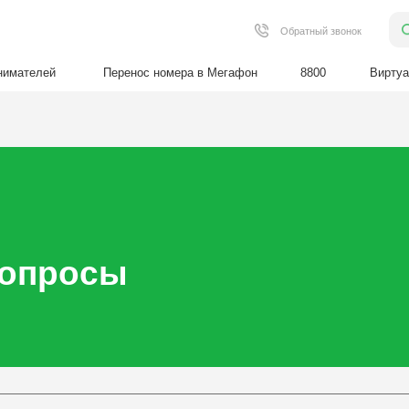
Поиск
Обратный звонок
й
Перенос номера в Мегафон
8800
Виртуальная АТС
росы