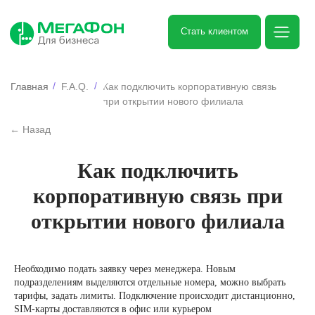
Стать клиентом
/
/
Главная
F.A.Q.
Как подключить корпоративную связь
при открытии нового филиала
← Назад
Как подключить
корпоративную связь при
открытии нового филиала
Необходимо подать заявку через менеджера. Новым
Остались вопросы?
подразделениям выделяются отдельные номера, можно выбрать
тарифы, задать лимиты. Подключение происходит дистанционно,
Оставьте заявку и мы с удовольствием
ответим на все возникшие вопросы.
SIM-карты доставляются в офис или курьером