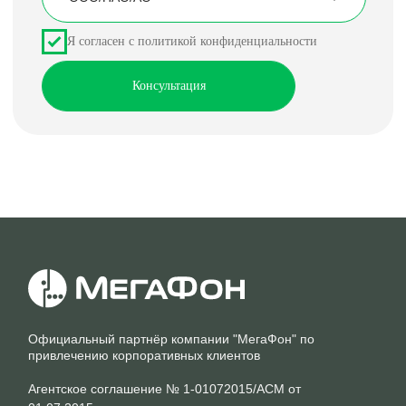
Официальный партнёр компании "МегаФон" по
привлечению корпоративных клиентов
Агентское соглашение № 1-01072015/АСМ от
01.07.2015
Политика конфиденциальности
Перейти на официальный сайт
компании "МегаФон"
Согласие на обработку персональных данных
Правила использования cookie
Разделы
Услуги для бизнеса
Для юридических лиц
Виртуальная АТС
Для индивидуальных
8-800
предпринимателей
Перейти в МегаФон
Городской номер
М2М-мониторинг
Интернет для офиса
Контроль кадров