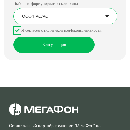
Официальный партнёр компании "МегаФон" по
привлечению корпоративных клиентов
Агентское соглашение № 1-01072015/АСМ от
01.07.2015
Политика конфиденциальности
Перейти на официальный сайт
компании "МегаФон"
Согласие на обработку персональных данных
Правила использования cookie
Разделы
Услуги для бизнеса
Для юридических лиц
Виртуальная АТС
Для индивидуальных
8-800
предпринимателей
Перейти в МегаФон
Городской номер
М2М-мониторинг
Интернет для офиса