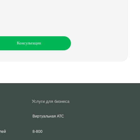
ация
Услуги для бизнеса
Виртуальная АТС
8-800
Городской номер
Интернет для офиса
М2М-мониторинг