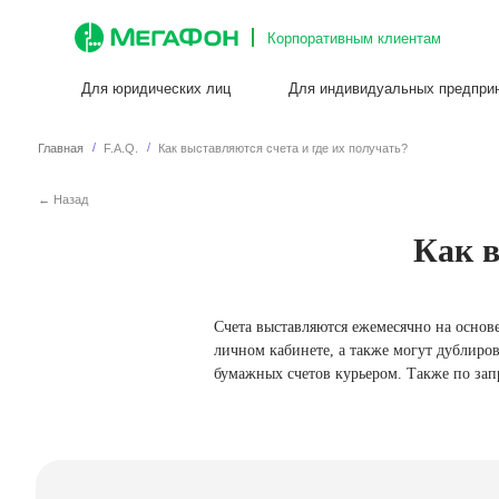
Корпоративным клиентам
Для юридических лиц
Для индивидуальных предпринимателе
/
/
Главная
F.A.Q.
Как выставляются счета и где их получать?
← Назад
Для ИП
Как в
Счета выставляются ежемесячно на основ
личном кабинете, а также могут дублиров
бумажных счетов курьером. Также по зап
Остались вопросы?
Оставьте заявку и мы с удовольствием ответим на все возни