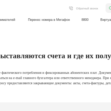
Поиск
Обратный звонок
й
Перенос номера в Мегафон
8800
Виртуальная АТС
ыставляются счета и где их пол
е фактического потребления и фиксированных абонентских плат. Докуме
аться на e‑mail главного бухгалтера или ответственного менеджера. При
росу предоставляются закрывающие документы: акты, счета-фактуры, дет
кшие вопросы.