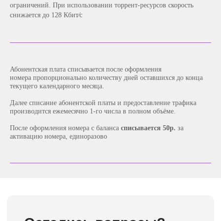
Я согласен с политикой конфиденциальности
ограничений. При использовании торрент‑ресурсов скорость
снижается до 128 Кбит⁄с
Консультация
Абонентская плата списывается после оформления
номера пропорционально количеству дней оставшихся до конца
Подробная информация
текущего календарного месяца.
Далее списание абонентской платы и предоставление трафика
производится ежемесячно 1-го числа в полном объёме.
После оформления номера с баланса
списывается 50р.
за
активацию номера, единоразово