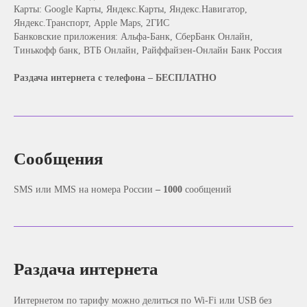
Остались вопросы?
Карты: Google Карты, Яндекс.Карты, Яндекс.Навигатор,
Оставьте заявку и мы с удовольствием
Яндекс.Транспорт, Apple Maps, 2ГИС
ответим на все возникшие вопросы.
Банковские приложения: Альфа‑Банк, СберБанк Онлайн,
Для юридических лиц
Тинькофф банк, ВТБ Онлайн, Райффайзен‑Онлайн Банк Россия
Раздача интернета c телефона – БЕСПЛАТНО
Сообщения
SMS или MMS на номера России
– 1000
сообщений
Выберите форму юридического лица
Раздача интернета
Интернетом по тарифу можно делиться по Wi‑Fi или USB без