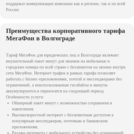
Политика конфиденциальности
поддержат коммуникации компании как в регионе, так и по всей
Перейти на официальный сайт
России
компании "МегаФон"
Согласие на обработку персональных данных
Правила использования cookie
Преимущества корпоративного тарифа
МегаФон в Волгограде
Разделы
Услуги для бизнеса
Для юридических лиц
Виртуальная АТС
Тариф МегаФон для юридических лиц в Волгограде включает
внушительный пакет минут для звонков на мобильные и
Для индивидуальных
8-800
городские номера по всей стране с безлимитом на звонки внутри
предпринимателей
сети МегаФон. Интернет-трафик в рамках тарифа позволяет
Перейти в МегаФон
Городской номер
работать с бизнес-приложениями, почтой и мессенджерами без
ограничений, а неиспользованные гигабайты и минуты
М2М-мониторинг
Интернет для офиса
аккумулируются и переносятся на следующий период.
Особенности услуги:
Контроль кадров
Обширный пакет минут с возможностью сохранения и
накопления;
Высокоскоростной интернет с безлимитным доступом к
популярным мессенджерам, почтовым и банковским
© 2026 г. Копирование материала
приложениям;
сайта запрещено
Раздача интернета с мобильного устройства без ограничений;