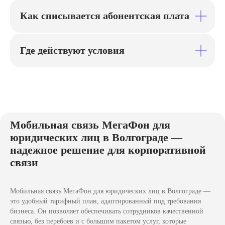
Как списывается абонентская плата
Выберите форму юридического лица
Где действуют условия
Я согласен с политикой конфиденциальности
Консультация
Мобильная связь МегаФон для
юридических лиц в Волгограде —
надежное решение для корпоративной
связи
Официальный партнёр компании "МегаФон" по
Мобильная связь МегаФон для юридических лиц в Волгограде —
привлечению корпоративных клиентов
это удобный тарифный план, адаптированный под требования
Агентское соглашение № 1-01072015/АСМ от
бизнеса. Он позволяет обеспечивать сотрудников качественной
01.07.2015
связью, без перебоев и с большим пакетом услуг, которые