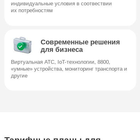
Эксперт+
Менеджер+
Управляй:
Управляй:
450 руб/мес
550 руб/мес
600 минут
900 минут
Тариф действует по России
Тариф действует по России
20 ГБ
45 ГБ
Интернет-трафика по России
Интернет-трафика по Росси
300 SMS
500 SMS
SMS на номера России
SMS на номера России
Безлимитные звонки
Безлимитные зво
на «МегаФон»
на «МегаФон»
Безлимитный интернет
Безлимитный интернет
на сервисы для бизнеса
на сервисы для бизнеса
Неизрасходованный
Неизрасходован