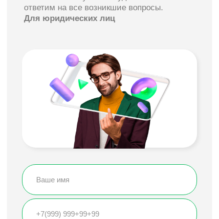
МегаФон для самозанятых —
Красивый номер 
связь, которая работает на вас
ваш бизнес в одн
«МегаФон для самозанятых» — это удобное и
Красивый номер от МегаФ
выгодное решение для специалистов, которые
сим-карта. Это часть ваш
работают на себя. Репетиторы, дизайнеры,
запоминающийся телефон
мастера красоты, курьеры, фотографы и другие
ассоциируется с надежно
профессионалы — теперь вы можете вести дела
профессионализмом. Таки
по номеру, который подчеркивает ваш статус и
узнаются, их удобно прод
помогает выстраивать деловые отношения на
клиенты без труда запоми
новом уровне
раза. Красивый номер — 
преимущество.
Подробнее →
Подробнее →