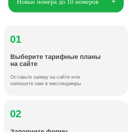
Номера ранее
не переносились
или с момента
последнего переноса номеров прошло 60 дней
На номерах отсутствует
задолженность
,
номера не заблокированы
Реквизиты
компании соответствуют текущим
реквизитам в базе оператора
После перевода номера с баланса списывается
50р.
за активацию номера +
100р
. за услугу перенос
номера, единоразово
Подтверждение
новых номеров
на Госуслугах
По закону «О связи» теперь каждый новый
номер нужно подтверждать на Госуслугах
№ 533‑ФЗ закона № 126‑ФЗ «О связи». Теперь
услуги связи будут предоставляться