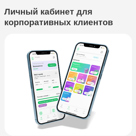
Просмотр
детализированных отчётов
Получите доступ к детализации по трафику,
звонкам и расходам за любой период —
обеспечьте прозрачность и контроль
Быстрая оплата
счетов и управление
балансом
Удобно пополняйте баланс, оплачивайте счета
и распределяйте расходы на номера прямо
в личном кабинете
Сервисы для бизнеса