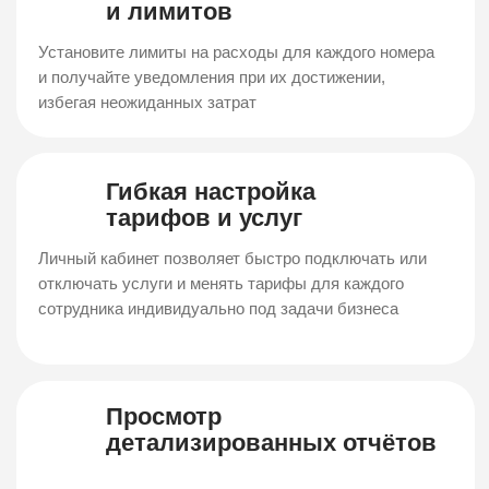
Инструмент для повышения эффективности
разъездного персонала. Определяйте перемещения
сотрудников и контролируйте выполнение задач
Мобильные
МегаФон Таргет
SMS‑сервисы
Контроль имущества
Привлекай новых клиентов
и сотрудников для
для вашего бизнеса из
безопасности бизнеса
числа абонентов МегаФона
8‑800
Принимайте неограниченное количество
звонков, распределяйте их и получайте
больше заказов