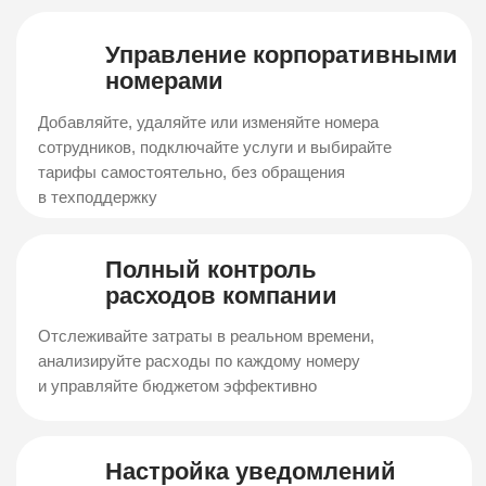
Виртуальная АТС
IP‑телефония — входящие и исходящие звонки через
интернет с дополнительными возможностями для
повышения продаж
Городской
Интернет
номер
для офиса
Подключите местный
Стационарный интернет
номер, чтобы усилить
для офиса
доверие к бизнесу
в вашем городе
Контроль Кадров