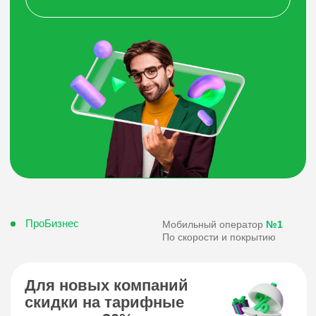
ПроБизнес
Мобильный оператор
№1
По скорости и покрытию
Для новых компаний
скидки на тарифные
планы до 30%
Эксклюзивные тарифы для юридических
лиц, скидка зависит от кол-ва номеров
Персональный менеджер
для новых корпоративных
клиентов
Менеджер станет вашим основным
контактным лицом, готовым оперативно
решать любые вопросы