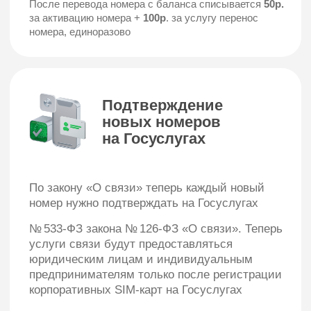
Официальный партнёр компании "МегаФон" по
привлечению корпоративных клиентов
Агентское соглашение № 1-01072015/АСМ от
01.07.2015
Политика конфиденциальности
Перейти на официальный сайт
компании "МегаФон"
Согласие на обработку персональных данных
Правила использования cookie
Разделы
Услуги для бизнеса
Для юридических лиц
Виртуальная АТС
Для индивидуальных
8-800
предпринимателей
Перейти в МегаФон
Городской номер
М2М-мониторинг
Интернет для офиса
Контроль кадров