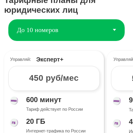
трафик накапливается
трафик накаплив
Интернет до 100 ГБ
Интернет до 100 ГБ
Минуты до 5000 минут
Минуты до 5000 минут
Новый номер
Новый номер
Перевод от другого оператора
Перевод от другого опера
Подробнее
Подробнее
ВАЖНО:
Абонентская плата списывается после
оформления номера пропорционально количеству дней
оставшихся до конца текущего календарного месяца.
Далее списание абонентской платы и предоставление
трафика производится ежемесячно 1-го числа в полном
объёме. После оформления номера с баланса
списывается 50р. за активацию номера, единоразово