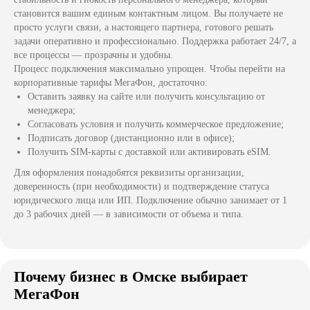
становится вашим единым контактным лицом. Вы получаете не
Правила использования cookie
просто услуги связи, а настоящего партнера, готового решать
задачи оперативно и профессионально. Поддержка работает 24/7, а
Разделы
Услуги для бизнеса
все процессы — прозрачны и удобны.
Процесс подключения максимально упрощен. Чтобы перейти на
Для юридических лиц
Виртуальная АТС
корпоративные тарифы МегаФон, достаточно:
Оставить заявку на сайте или получить консультацию от
Для индивидуальных
8-800
предпринимателей
менеджера;
Согласовать условия и получить коммерческое предложение;
Перейти в МегаФон
Городской номер
Подписать договор (дистанционно или в офисе);
Получить SIM-карты с доставкой или активировать eSIM.
М2М-мониторинг
Интернет для офиса
Для оформления понадобятся реквизиты организации,
Контроль кадров
доверенность (при необходимости) и подтверждение статуса
юридического лица или ИП. Подключение обычно занимает от 1
до 3 рабочих дней — в зависимости от объема и типа.
© 2026 г. Копирование материала
сайта запрещено
Почему бизнес в Омске выбирает
МегаФон