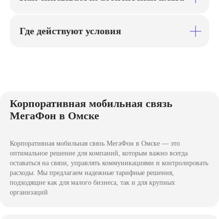
Готовы подключить
Где действуют условия
корпоративную мобильную
связь МегаФон в Омске?
Оставьте заявку, и наш специалист
подберет тариф под ваш бизнес.
МегаФон — всегда на связи с вашими
целями
Корпоративная мобильная связь
МегаФон в Омске
Корпоративная мобильная связь МегаФон в Омске — это
оптимальное решение для компаний, которым важно всегда
оставаться на связи, управлять коммуникациями и контролировать
расходы. Мы предлагаем надежные тарифные решения,
подходящие как для малого бизнеса, так и для крупных
организаций
Выберите форму юридического лица