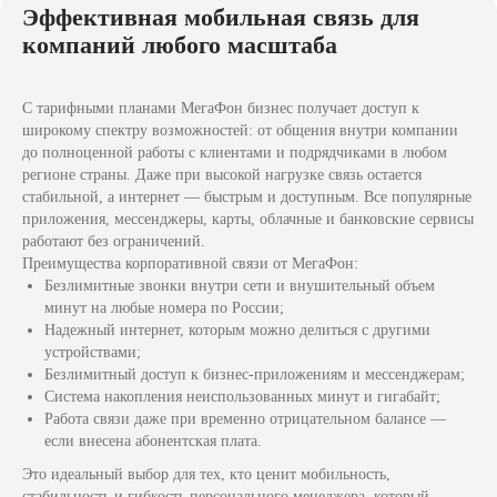
Эффективная мобильная связь для
компаний любого масштаба
Я согласен с политикой конфиденциальности
Консультация
С тарифными планами МегаФон бизнес получает доступ к
широкому спектру возможностей: от общения внутри компании
до полноценной работы с клиентами и подрядчиками в любом
регионе страны. Даже при высокой нагрузке связь остается
стабильной, а интернет — быстрым и доступным. Все популярные
приложения, мессенджеры, карты, облачные и банковские сервисы
работают без ограничений.
Преимущества корпоративной связи от МегаФон:
Безлимитные звонки внутри сети и внушительный объем
минут на любые номера по России;
Надежный интернет, которым можно делиться с другими
Официальный партнёр компании "МегаФон" по
привлечению корпоративных клиентов
устройствами;
Безлимитный доступ к бизнес-приложениям и мессенджерам;
Агентское соглашение № 1-01072015/АСМ от
01.07.2015
Система накопления неиспользованных минут и гигабайт;
Работа связи даже при временно отрицательном балансе —
Политика конфиденциальности
если внесена абонентская плата.
Перейти на официальный сайт
компании "МегаФон"
Это идеальный выбор для тех, кто ценит мобильность,
Согласие на обработку персональных данных
стабильность и гибкость персонального менеджера, который