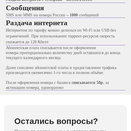
Сообщения
Выберите форму юридического лица
SMS или MMS на номера России
– 1000
сообщений
Раздача интернета
Интернетом по тарифу можно делиться по Wi‑Fi или USB без
Я согласен с политикой конфиденциальности
ограничений. При использовании торрент‑ресурсов скорость
снижается до 128 Кбит⁄с
Консультация
Абонентская плата списывается после оформления
номера пропорционально количеству дней оставшихся до конца
текущего календарного месяца.
Далее списание абонентской платы и предоставление трафика
производится ежемесячно 1-го числа в полном объёме.
Подробная информация
После оформления номера с баланса
списывается 50р.
за
активацию номера, единоразово