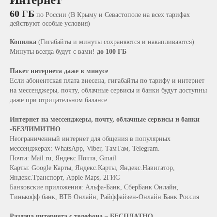
60 ГБ
по России (В Крыму и Севастополе на всех тарифах
действуют особые условия)
Копилка
(Гигабайты и минуты сохраняются и накапливаются)
Остались вопросы?
Минуты всегда будут с вами!
до 100 ГБ
Оставьте заявку и мы с удовольствием
ответим на все возникшие вопросы.
Пакет интернета даже в минусе
Для юридических лиц
Если абонентская плата внесена, гигабайты по тарифу и интернет
на мессенджеры, почту, облачные сервисы и банки будут доступны
даже при отрицательном балансе
Интернет на мессенджеры, почту, облачные сервисы и банки
-БЕЗЛИМИТНО
Неограниченный интернет для общения в популярных
мессенджерах: WhatsApp, Viber, ТамТам, Telegram.
Почта: Mail.ru, Яндекс.Почта, Gmail
Карты: Google Карты, Яндекс.Карты, Яндекс.Навигатор,
Яндекс.Транспорт, Apple Maps, 2ГИС
Банковские приложения: Альфа‑Банк, СберБанк Онлайн,
Тинькофф банк, ВТБ Онлайн, Райффайзен‑Онлайн Банк Россия
Раздача интернета c телефона – БЕСПЛАТНО